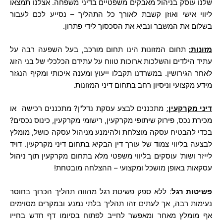
שלנו עוסק בניהול מאבקים משפטיים בדיני משפחה. אצלנו תמצאו
ליווי אישי ואוזן קשבת לאורך כל התהליך – נסייע לכם לעבור
בשלום את המשבר ונביא את הסכסוך לידי פתרון.
מזונות
:
תחום המזונות הינו תחום מורכב, בעל השפעה רבה על
עתיד הילדים והשלכות ארוכות טווח על עתידם הכלכלי של בני הזוג
לאחר הגירושין. במשרדנו תקבלו ייעוץ ומענה איכותי ומקיף הנגזר
מידע מקצועי וניסיון רחב בתחום דיני המזונות.
דיני מקרקעין
:
מתכננים לבצע עסקת נדל"ן? מתכננים רכישה או
מכירת נכס, פירוק שיתופי מקרקעין, רישומי מקרקעין, כינוס נכסים?
בכדי להבטיח עסקה מוצלחת ולהימנע מניהול עסקה כושל, מומלץ
לבצעה בליווי צמוד של עורך דין הבקיא בתחום דיני מקרקעין. דויד
לייזר ושות' עוסקים בליווי משפטי מלא בתחום מקרקעין תוך ניהול
עסקאות באופן מושכל ומקצועי – ההצלחה מובטחת!
פשיטות רגל
:
ללא ספק פשיטת רגל מהווה תהליך הכרוך בחוסר
נעימות רבה, אך לעתים זהו תהליך בלתי נמנע ובמקרים מסוימים
אף מומלץ מאחר ומאפשר לחייב לפתוח בסיומו דף חדש בחייו