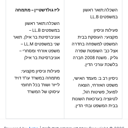
ליז גולדשטיין – מתמחה
השכלה:תואר ראשון
במשפטים LL.B
השכלה:תואר ראשון
במשפטים LL.B –
פעילות וניסיון
אוניברסיטת בר אילן. תואר
מקצועי: העוסקת בבית
שני במשפטים LL.M –
המשפט למשפחה בחדרה
משפט אזרחי ומסחרי –
אצל כב' השופטת שפרה
אוניברסיטת בר אילן
גליק . משנת 2008 חברה
בלשכת עורכי הדין.
פעילות וניסיון מקצועי:
מתמחה במשרד עו"ד דויד
ניסיון רב ב: מעמד האישי,
לייזר ושות' בכל תחומי
משפט האזרחי, הוצאה
עיסוקו של המשרד
לפועל, פשיטות רגל,
לטיגציה בערכאות השונות
בבית המשפט ובתי הדין.