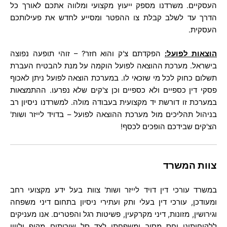
העסקיים. משרדנו מספק ייעוץ מקצועי ומלווה אתכם לאורך כל
הדרך עד לשלב קבלת צו ההפטר ומסייע לחדש את פעילותכם
העסקית.
הוצאות לפועל
:
הפקדתם צ'ק והוא חזר? – זוהי תופעה נפוצה
בישראל. מערכת ההוצאה לפועל הוקמה על מנת להבטיח העברת
תשלום כחוק לכל מי שזכאי לו. במערכת הוצאה לפועל ניתן לאכוף
פסקי דין כספיים ולא כספיים וכן צ'קים שלא נפרעו. ההתמצאות
במערכת זו דורשת יד מקצועית בעבודה מולה. למשרדנו ניסיון רב
בניהול תהליכים מול מערכת ההוצאה לפועל – בדויד לייזר ושות'
הצ'קים שבידכם הופכים לכסף!
צוות המשרד
במשרד עורכי דין דויד לייזר ושות' צוות בעל ידע מקצועי רחב
ומעודכן, עורכי דין בעלי ותק ועתירי ניסיון בתחום דיני משפחה
וגירושין, מזונות, דיני מקרקעין, פשיטות רגל והפטרים. אנו מעניקים
ללקוחותינו יחס מסור ומשפחתי לצד סל שירותים מקיף וליווי