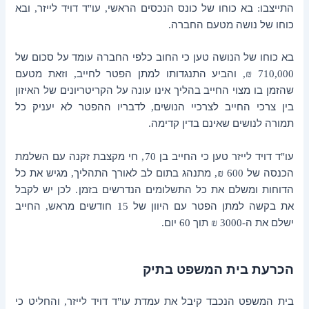
התייצבו
בא כוחו של כונס הנכסים הראשי
עו
ד דויד לייזר
ובא
,
"
,
:
כוחו של נושה מטעם החברה
.
בא כוחו של הנושה טען כי
החוב כלפי החברה עומד על סכום של
והביע התנגדותו למתן הפטר לחייב
וזאת מטעם
,
710,000 ₪,
שהזמן בו מצוי החייב בהליך אינו עונה על הקריטריונים של האיזון
בין צרכי החייב לצרכיי הנושים
לדבריו ההפטר לא יעניק כל
,
תמורה לנושים שאינם בדין קדימה
.
עו
ד דויד לייזר
טען כי
החייב בן
חי מקצבת זקנה עם השלמת
70,
"
הכנסה של
מתנהג בתום לב לאורך התהליך
מגיש את כל
,
600 ₪,
הדוחות ומשלם את כל התשלומים הנדרשים בזמן
לכן יש לקבל
.
את בקשה למתן הפטר
עם היוון של
חודשים מראש
החייב
,
15
ישלם את ה
תוך
יום
.
60
-3000 ₪
הכרעת בית המשפט בתיק
בית המשפט הנכבד
קיבל את עמדת עו
ד דויד לייזר
והחליט כי
,
"