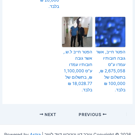
בלבד.
הפטר חייב, אשר
הפטר חייב ל.ש.,
גובה חובותיו
אשר גובה
עמדו ע"ס
חובותיו עמדו
2,675,058 ₪,
ע"ס 1,100,000
בתשלום של
₪, בתשלום של
18,028.77 ₪
100,000 ₪
בלבד.
בלבד.
Post
NEXT
PREVIOUS
navigation
Copyright © 2026 עורך דין ונוטריון דויד לייזר | Powered by
Astra