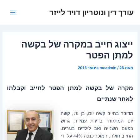
ילוג
עורך דין ונוטריון דויד לייזר
תוכן
Main
Menu
ייצוג חייב במקרה של בקשה
למתן הפטר
מאת
28 בינואר 2015
/
mcadmin
מקרה של בקשה למתן הפטר לחייב וקבלתו
לאחר שנתיים
מדובר בחייב קשה יום
בן
קשה
70,
,
יום המתגורר בדירת עמידר
גרוש
,
בפעם השנייה ואב לילדים בוגרים
.
החייב
חולה
המוכר כנכה
על ידי
44%
,