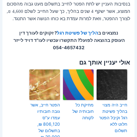
בנסיבות העניין יש לתת הפטר לחייב בתשלום מעט גבוה מהסכום
המוצע
אשר ישקף
שנים בהליך
כך שעל החייב לשלם
4,600 ₪,
,
4
,
לצורך ההפטר
וזאת למרות עמדת בא כוחו הנושה אשר התנגד
.
,
נמצאים ב
הליך של פשיטת רגל
? זקוקים לעורך דין
העוסק בהוצאה לפועל? התקשרו עכשיו לעו"ד דויד לייזר
054-4657432
אולי יעניין אותך גם
חייב היה מצוי
מחיקת כל
הפטר חייב, אשר
בהליך פשיטת
חובותיה של
גובה חובותיו
רגל וקיבל הפטר
לקוחה
עמדו ע"ס
חלוט ללא
806,120 ₪,
תשלום
בתשלום של
20,000 ₪