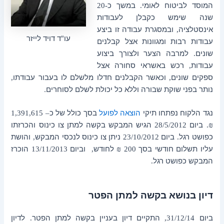
המוסד לביטוח לאומי
במשך כ
-20
.
שנה שימש כקבלן לעבודות
אינסטלציה
ובמסגרת עבודה זו ביצע
,
עו"ד דויד לייזר
עבודות רבות ומגוונות אצל קבלנים
שונים
למרבה הצער ולצורך ביצוע
.
עבודות
רכש באשראי סחורה אצל
,
ספקים שונים
וכאשר הקבלנים חדלו מלשלם לו בעבור עבודתו
,
,
נותר בפני שוקת שבורה וללא כל יכולת לשלם לסוחרים.
נגד הלקוח נפתחו תיקי
הוצאה לפועל
בסך כולל של
כ
– 1,391,615
ביום
הגיש המבקש בקשה למתן צו כינוס והכרזתו
28/5/2012
₪.
כפושט רגל
ביום
ניתן צו כינוס לנכסי המבקש
והושת
,
23/10/2012
.
עליו תשלום חודשי בסך
לחודש
וביום
הוכרז
13/11/2013
,
200 ₪
המבקש כפושט רגל
.
דיון בנושא בקשה למתן הפטר
ביום
התקיים דיון בעניין בקשה למתן הפטר
לדיון
.
31/12/14,