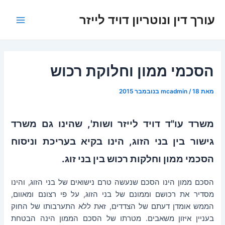
ילוג
עורך דין ונוטריון דויד לייזר
תוכן
Main
Menu
הסכמי ממון וחלוקת רכוש
מאת
18 בנובמבר 2015
/
mcadmin
משרד עו"ד דויד לייזר ושות', שהינו גם משרד
גישור בין בני הזוג, הינו בקיא בעריכת וניסוח
הסכמי ממון וחלקות רכוש בין בני זוג.
הסכם ממון הינו הסכם שנעשה טרם נישואים של בני הזוג, והינו
מסדיר את רכושם וממונם של בני הזוג, על פי רצונם ומאוום,
הממש אומדן דעתם של הצדדים, זאת ללא התערבותו של החוק
בעניין איזון משאבים. מטרתו של הסכם הממון הינה הבטחת