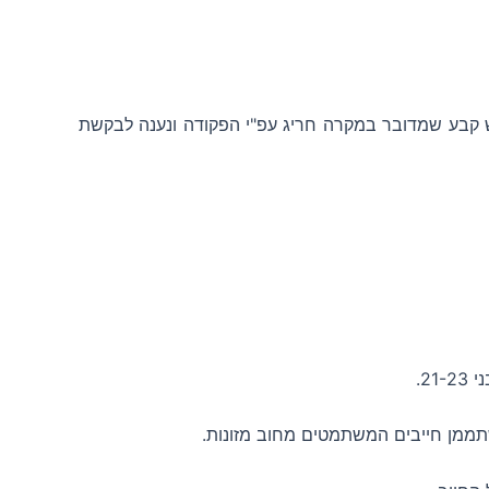
"ל התנגדו וחרף ההתנגדות ביהמ"ש קבע שמדובר במקרה חריג עפ"י הפקודה ונענה לבקשת
 שתממן חייבים המשתמטים מחוב מזונות.