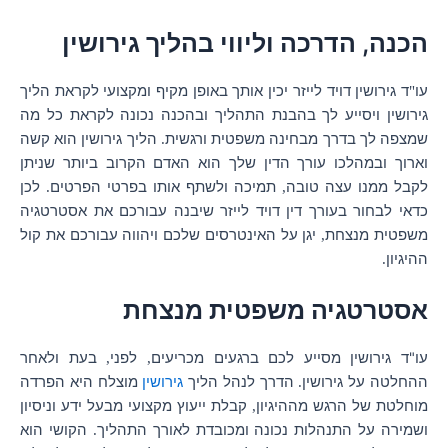
הכנה, הדרכה וליווי בהליך גירושין
עו
ד גירושין דויד לייזר יכין אותך באופן מקיף ומקצועי לקראת הליך
"
גירושין ויסייע לך בהבנת התהליך ובהכנה נכונה לקראת כל מה
שמצפה לך בדרך מבחינה משפטית ורגשית
הליך גירושין הוא קשה
.
וארוך ובמהלכו עורך הדין שלך הוא האדם הקרוב ביותר שניתן
לקבל ממנו עצה טובה
תמיכה ולשתף אותו בפרטי הפרטים
לכן
.
,
כדאי לבחור בעורך דין דויד לייזר שיבנה עבורכם את אסטרטגיה
משפטית מנצחת
יגן על האינטרסים שלכם ויהווה עבורכם את קול
,
ההיגיון
.
אסטרטגיה משפטית מנצחת
עו"ד גירושין מסייע לכם ברגעים מכריעים
לפני
בעת ולאחר
,
,
ההחלטה על גירושין
הדרך לנהל הליך
גירושין
מוצלח היא הפרדה
.
מוחלטת של הרגש מההיגיון
קבלת ייעוץ מקצועי מבעל ידע וניסיון
,
ושמירה על התנהלות נכונה ומכובדת לאורך התהליך
הקושי הוא
.