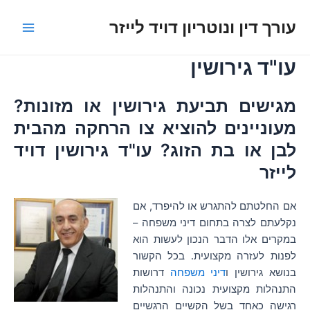
ילוג
עורך דין ונוטריון דויד לייזר
תוכן
Main
עו"ד גירושין
Menu
מגישים תביעת גירושין או מזונות?
מעוניינים להוציא צו הרחקה מהבית
לבן או בת הזוג? עו"ד גירושין דויד
לייזר
אם החלטתם להתגרש או להיפרד, אם
נקלעתם לצרה בתחום דיני משפחה –
במקרים אלו הדבר הנכון לעשות הוא
לפנות לעזרה מקצועית
בכל הקשור
.
בנושא גירושין ו
דיני משפחה
דרושות
התנהלות מקצועית נכונה והתנהלות
רגישה כאחד בשל הקשיים הרגשיים